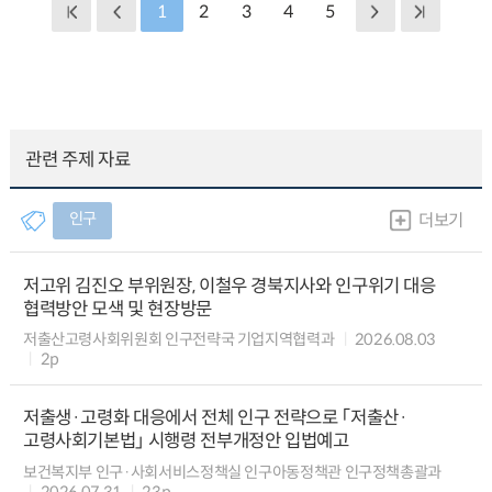
1
2
3
4
5
관련 주제 자료
인구
더보기
저고위 김진오 부위원장, 이철우 경북지사와 인구위기 대응
협력방안 모색 및 현장방문
저출산고령사회위원회 인구전략국 기업지역협력과
2026.08.03
2p
저출생·고령화 대응에서 전체 인구 전략으로 「저출산·
고령사회기본법」 시행령 전부개정안 입법예고
보건복지부 인구·사회서비스정책실 인구아동정책관 인구정책총괄과
2026.07.31
23p