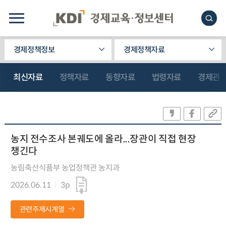
경제정책정보
경제정책자료
최신자료
정책자료
동향자료
법령자료
경제관
농지 전수조사 본궤도에 올라...장관이 직접 현장
챙긴다
농림축산식품부 농업정책관 농지과
2026.06.11
3p
관련주제시계열