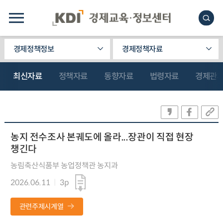
경제정책정보
경제정책자료
최신자료
정책자료
동향자료
법령자료
경제관
농지 전수조사 본궤도에 올라...장관이 직접 현장
챙긴다
농림축산식품부 농업정책관 농지과
2026.06.11
3p
관련주제시계열