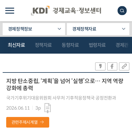
경제정책정보
경제정책자료
최신자료
정책자료
동향자료
법령자료
경제관
지방 탄소중립, ‘계획’을 넘어 ‘실행’으로… 지역 역량
강화에 총력
국가기후위기대응위원회 사무처 기후적응정책국 공정전환과
2026.06.11
3p
관련주제시계열