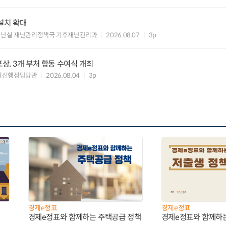
설치 확대
재난실 재난관리정책국 기후재난관리과
2026.08.07
3p
상, 3개 부처 합동 수여식 개최
혁신행정담당관
2026.08.04
3p
경제e정표
경제e정표
경제e정표와 함께하는 주택공급 정책
경제e정표와 함께하