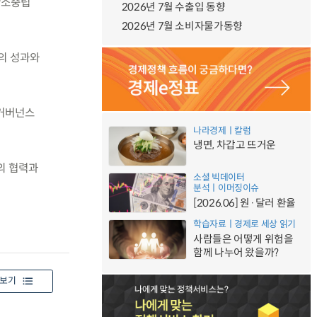
탄소중립
2026년 7월 수출입 동향
2026년 7월 소비자물가동향
의 성과와
·거버넌스
나라경제ㅣ칼럼
냉면, 차갑고 뜨거운
의 협력과
소셜 빅데이터
분석ㅣ이머징이슈
[2026.06] 원·달러 환율
학습자료ㅣ경제로 세상 읽기
사람들은 어떻게 위험을
함께 나누어 왔을까?
보기