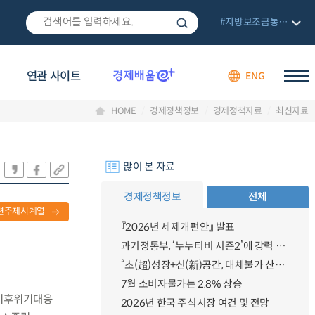
#지방보조금통합관리망
연관 사이트
ENG
HOME
경제정책정보
경제정책자료
최신자료
많이 본 자료
경제정책정보
전체
련주제시계열
『2026년 세제개편안』 발표
과기정통부, ‘누누티비 시즌2’에 강력 대응 의지 밝혀
“초(超)성장+신(新)공간, 대체불가 산업강국”
7월 소비자물가는 2.8% 상승
의 기후위기대응
2026년 한국 주식시장 여건 및 전망