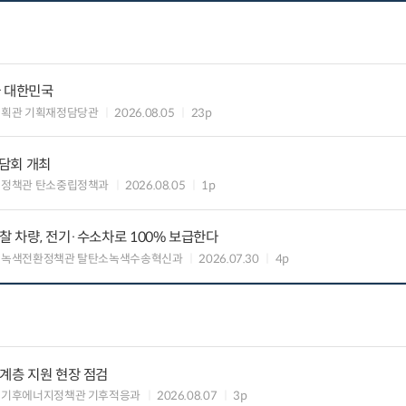
가 대한민국
기획관 기획재정담당관
2026.08.05
23p
담회 개최
획정책관 탄소중립정책과
2026.08.05
1p
찰 차량, 전기·수소차로 100% 보급한다
 녹색전환정책관 탈탄소녹색수송혁신과
2026.07.30
4p
약계층 지원 현장 점검
 기후에너지정책관 기후적응과
2026.08.07
3p