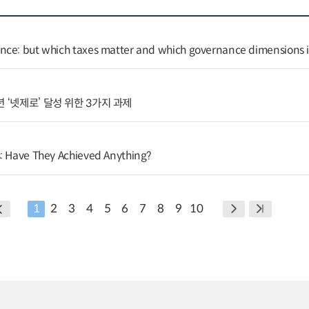
nce: but which taxes matter and which governance dimensions
 ‘넷제로’ 달성 위한 3가지 과제
: Have They Achieved Anything?
1
2
3
4
5
6
7
8
9
10