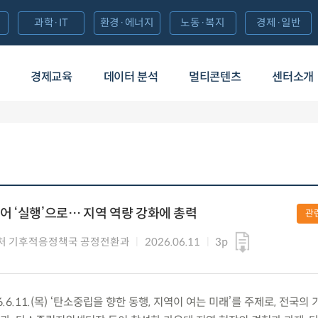
과학·IT
환경·에너지
노동·복지
경제·일반
경제교육
데이터 분석
멀티콘텐츠
센터소개
넘어 ‘실행’으로… 지역 역량 강화에 총력
관
처 기후적응정책국 공정전환과
2026.06.11
3p
6.11.(목) ‘탄소중립을 향한 동행, 지역이 여는 미래’를 주제로, 전국