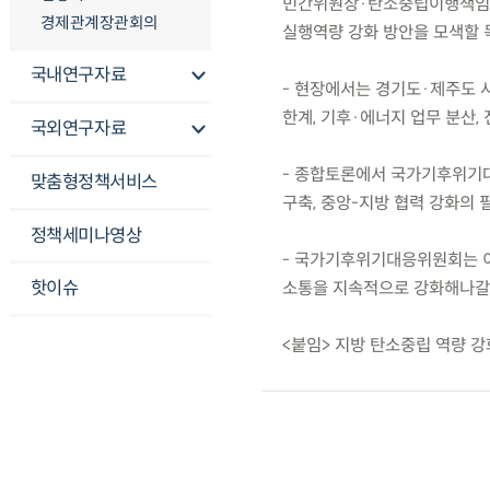
민간위원장·탄소중립이행책임관
경제관계장관회의
실행역량 강화 방안을 모색할 
국내연구자료
- 현장에서는 경기도·제주도 
한계, 기후·에너지 업무 분산,
국외연구자료
- 종합토론에서 국가기후위기
맞춤형정책서비스
구축, 중앙-지방 협력 강화의 
정책세미나영상
- 국가기후위기대응위원회는 이
핫이슈
소통을 지속적으로 강화해나갈
<붙임> 지방 탄소중립 역량 