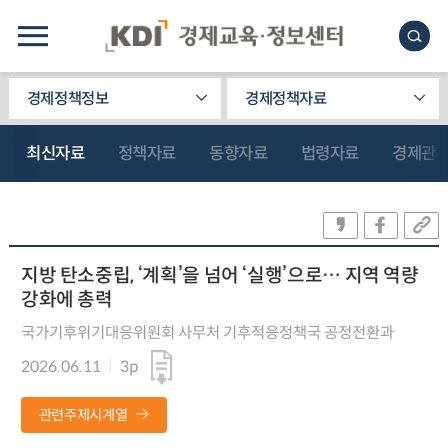
경제정책정보
경제정책자료
최신자료
정책자료
동향자료
법령자료
경제관
지방 탄소중립, ‘계획’을 넘어 ‘실행’으로… 지역 역량
강화에 총력
국가기후위기대응위원회 사무처 기후적응정책국 공정전환과
2026.06.11
3p
관련주제시계열