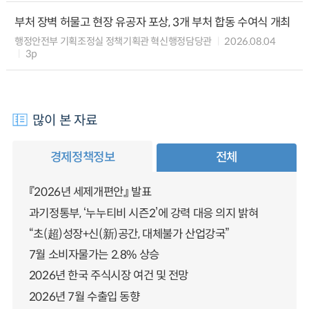
부처 장벽 허물고 현장 유공자 포상, 3개 부처 합동 수여식 개최
행정안전부 기획조정실 정책기획관 혁신행정담당관
2026.08.04
3p
많이 본 자료
경제정책정보
전체
『2026년 세제개편안』 발표
과기정통부, ‘누누티비 시즌2’에 강력 대응 의지 밝혀
“초(超)성장+신(新)공간, 대체불가 산업강국”
7월 소비자물가는 2.8% 상승
2026년 한국 주식시장 여건 및 전망
2026년 7월 수출입 동향