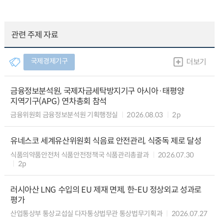
관련 주제 자료
국제경제기구
더보기
금융정보분석원, 국제자금세탁방지기구 아시아·태평양
지역기구(APG) 연차총회 참석
금융위원회 금융정보분석원 기획행정실
2026.08.03
2p
유네스코 세계유산위원회 식음료 안전관리, 식중독 제로 달성
식품의약품안전처 식품안전정책국 식품관리총괄과
2026.07.30
2p
러시아산 LNG 수입의 EU 제재 면제, 한-EU 정상외교 성과로
평가
산업통상부 통상교섭실 다자통상법무관 통상법무기획과
2026.07.27