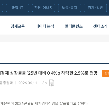
과학·IT
환경·에너지
노동·복지
경제·일반
경제교육
데이터 분석
멀티콘텐츠
센터소개
계경제 성장률을 ’25년 대비 0.4%p 하락한 2.5%로 전망
관
금융총괄과
2026.06.11
3p
) 세계은행이 2026년 6월 세계경제전망을 발표했다고 밝혔다.