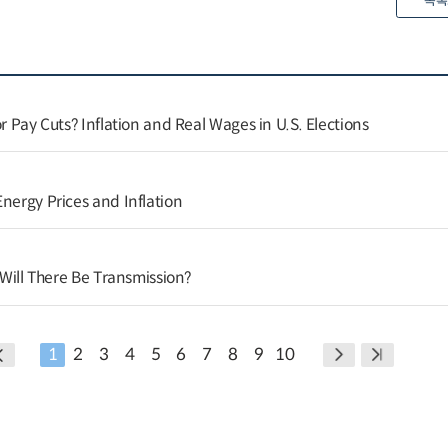
목록
or Pay Cuts? Inflation and Real Wages in U.S. Elections
nergy Prices and Inflation
t Will There Be Transmission?
1
2
3
4
5
6
7
8
9
10