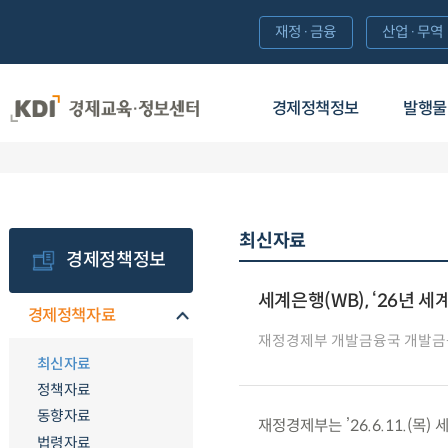
재정·금융
산업·무역
경제정책정보
발행물
최신자료
경제정책정보
세계은행(WB), ‘26년 세
경제정책자료
재정경제부 개발금융국 개발
최신자료
정책자료
동향자료
재정경제부는 ’26.6.11.(목
법령자료