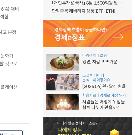
「개인투자용 국채」 8월 1,500억원 발행 예정
.6%) 대비
단일종목 레버리지 상품(ETF·ETN) 기본예탁금 강화 조기시행 방안 안내
석함.
구하고 분쟁
장 둔화가
나라경제ㅣ칼럼
냉면, 차갑고 뜨거운
속할 것으로
소셜 빅데이터
분석ㅣ이머징이슈
[2026.06] 원·달러 환율
인플레이션
학습자료ㅣ경제로 세상 읽기
사람들은 어떻게 위험을
함께 나누어 왔을까?