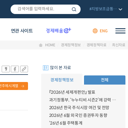
#지방보조금통합관리망
연관 사이트
ENG
HOME
경제정책정보
경제정책자료
최신자료
많이 본 자료
경제정책정보
전체
련주제시계열
『2026년 세제개편안』 발표
과기정통부, ‘누누티비 시즌2’에 강력 대응 의지 밝혀
2026년 한국 주식시장 여건 및 전망
2026년 6월 외국인 증권투자 동향
‘26년 6월 주택통계