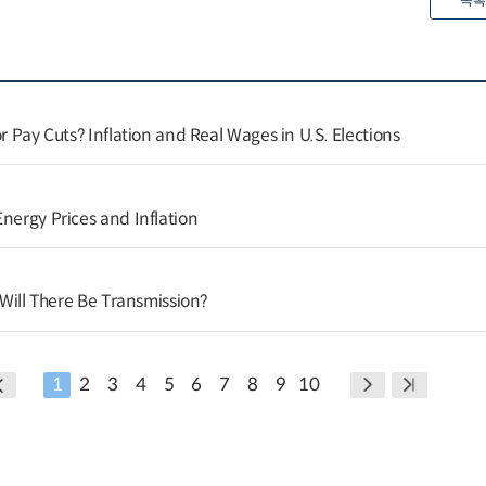
목록
or Pay Cuts? Inflation and Real Wages in U.S. Elections
nergy Prices and Inflation
t Will There Be Transmission?
1
2
3
4
5
6
7
8
9
10