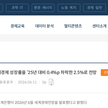
과학·IT
환경·에너지
노동·복지
경제·일반
경제교육
데이터 분석
멀티콘텐츠
센터소개
계경제 성장률을 ’25년 대비 0.4%p 하락한 2.5%로 전망
관
금융총괄과
2026.06.11
3p
) 세계은행이 2026년 6월 세계경제전망을 발표했다고 밝혔다.