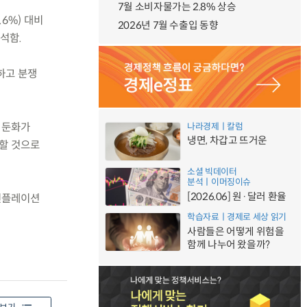
7월 소비자물가는 2.8% 상승
.6%) 대비
2026년 7월 수출입 동향
석함.
구하고 분쟁
장 둔화가
나라경제ㅣ칼럼
냉면, 차갑고 뜨거운
속할 것으로
소셜 빅데이터
분석ㅣ이머징이슈
[2026.06] 원·달러 환율
인플레이션
학습자료ㅣ경제로 세상 읽기
사람들은 어떻게 위험을
함께 나누어 왔을까?