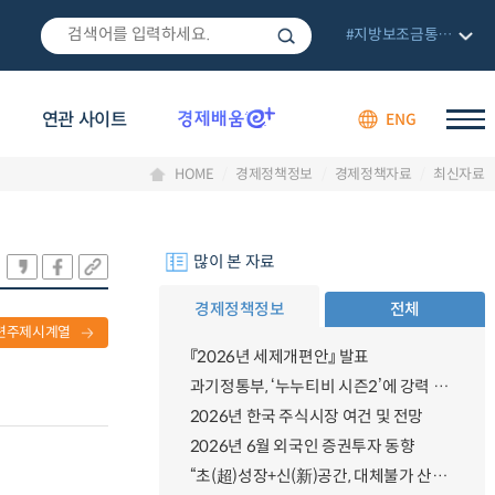
#지방보조금통합관리망
연관 사이트
ENG
HOME
경제정책정보
경제정책자료
최신자료
많이 본 자료
경제정책정보
전체
련주제시계열
『2026년 세제개편안』 발표
과기정통부, ‘누누티비 시즌2’에 강력 대응 의지 밝혀
2026년 한국 주식시장 여건 및 전망
2026년 6월 외국인 증권투자 동향
“초(超)성장+신(新)공간, 대체불가 산업강국”