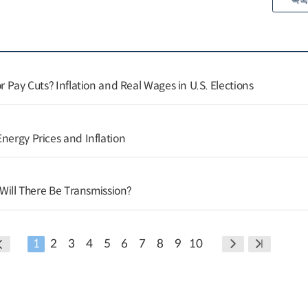
목록
or Pay Cuts? Inflation and Real Wages in U.S. Elections
nergy Prices and Inflation
t Will There Be Transmission?
1
2
3
4
5
6
7
8
9
10