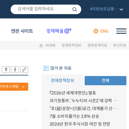
#지방보조금통합관리망
연관 사이트
ENG
HOME
경제정책정보
경제정책자료
최신자료
많이 본 자료
경제정책정보
전체
련주제시계열
『2026년 세제개편안』 발표
과기정통부, ‘누누티비 시즌2’에 강력 대응 의지 밝혀
“초(超)성장+신(新)공간, 대체불가 산업강국”
7월 소비자물가는 2.8% 상승
2026년 한국 주식시장 여건 및 전망