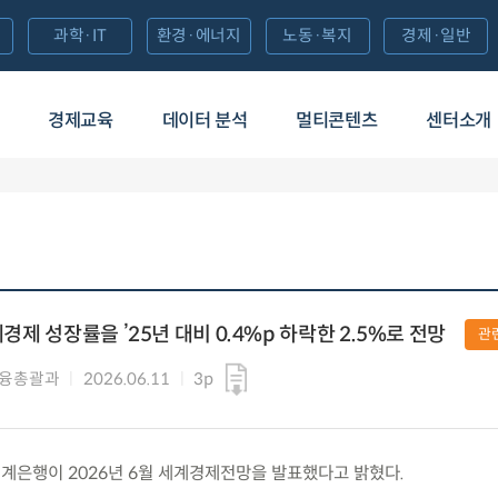
과학·IT
환경·에너지
노동·복지
경제·일반
경제교육
데이터 분석
멀티콘텐츠
센터소개
계경제 성장률을 ’25년 대비 0.4%p 하락한 2.5%로 전망
관
금융총괄과
2026.06.11
3p
) 세계은행이 2026년 6월 세계경제전망을 발표했다고 밝혔다.