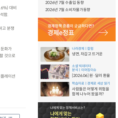
2026년 7월 수출입 동향
.6%) 대비
2026년 7월 소비자물가동향
석함.
구하고 분쟁
장 둔화가
나라경제ㅣ칼럼
냉면, 차갑고 뜨거운
속할 것으로
소셜 빅데이터
분석ㅣ이머징이슈
[2026.06] 원·달러 환율
인플레이션
학습자료ㅣ경제로 세상 읽기
사람들은 어떻게 위험을
함께 나누어 왔을까?