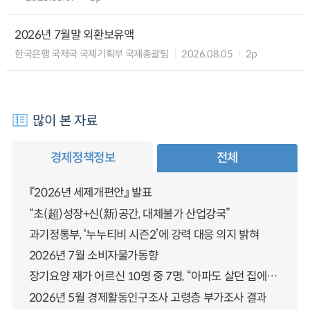
2026년 7월말 외환보유액
한국은행 국제국 국제기획부 국제총괄팀
2026.08.05
2p
많이 본 자료
경제정책정보
전체
『2026년 세제개편안』 발표
“초(超)성장+신(新)공간, 대체불가 산업강국”
과기정통부, ‘누누티비 시즌2’에 강력 대응 의지 밝혀
2026년 7월 소비자물가동향
장기요양 재가 어르신 10명 중 7명, “아파도 살던 집에서 살겠다” 「2025년 장기요양실태조사」 결과 발표
2026년 5월 경제활동인구조사 고령층 부가조사 결과