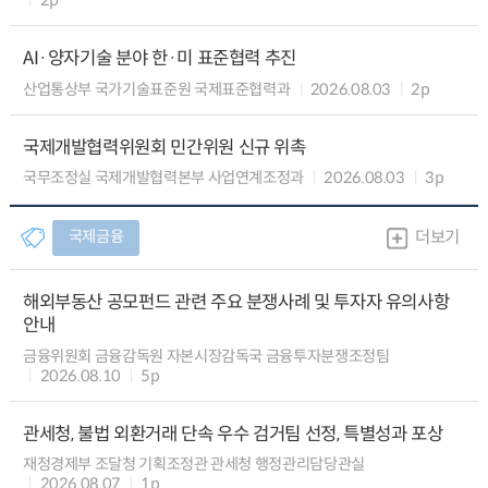
AI·양자기술 분야 한·미 표준협력 추진
산업통상부 국가기술표준원 국제표준협력과
2026.08.03
2p
국제개발협력위원회 민간위원 신규 위촉
국무조정실 국제개발협력본부 사업연계조정과
2026.08.03
3p
국제금융
더보기
해외부동산 공모펀드 관련 주요 분쟁사례 및 투자자 유의사항
안내
금융위원회 금융감독원 자본시장감독국 금융투자분쟁조정팀
2026.08.10
5p
관세청, 불법 외환거래 단속 우수 검거팀 선정, 특별성과 포상
재정경제부 조달청 기획조정관 관세청 행정관리담당관실
2026.08.07
1p