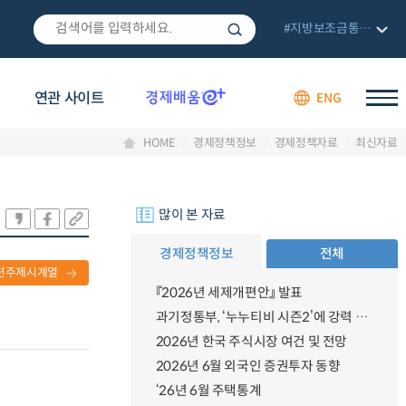
#지방보조금통합관리망
연관 사이트
ENG
HOME
경제정책정보
경제정책자료
최신자료
많이 본 자료
경제정책정보
전체
련주제시계열
『2026년 세제개편안』 발표
과기정통부, ‘누누티비 시즌2’에 강력 대응 의지 밝혀
2026년 한국 주식시장 여건 및 전망
2026년 6월 외국인 증권투자 동향
‘26년 6월 주택통계