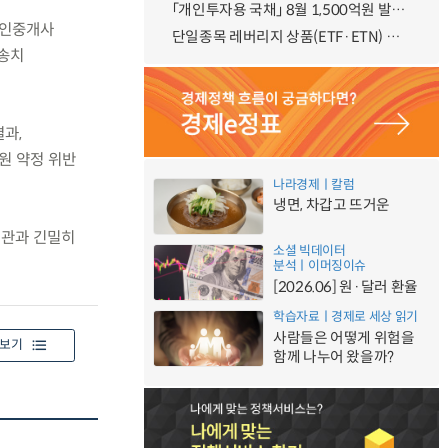
「개인투자용 국채」 8월 1,500억원 발행 예정
공인중개사
단일종목 레버리지 상품(ETF·ETN) 기본예탁금 강화 조기시행 방안 안내
 송치
과,
원 약정 위반
나라경제ㅣ칼럼
냉면, 차갑고 뜨거운
기관과 긴밀히
소셜 빅데이터
.
분석ㅣ이머징이슈
[2026.06] 원·달러 환율
학습자료ㅣ경제로 세상 읽기
사람들은 어떻게 위험을
보기
함께 나누어 왔을까?