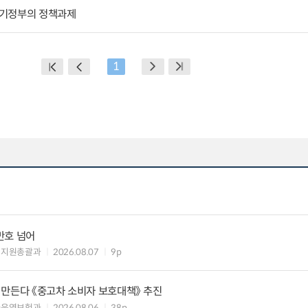
차기정부의 정책과제
1
만호 넘어
해지원총괄과
2026.08.07
9p
 만든다 《중고차 소비자 보호대책》 추진
차운영보험과
2026.08.06
38p