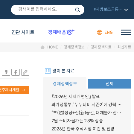
#지방보조금통합관리망
연관 사이트
ENG
HOME
경제정책정보
경제정책자료
최신자료
많이 본 자료
경제정책정보
전체
련주제시계열
『2026년 세제개편안』 발표
과기정통부, ‘누누티비 시즌2’에 강력 대응 의지 밝혀
“초(超)성장+신(新)공간, 대체불가 산업강국”
7월 소비자물가는 2.8% 상승
2026년 한국 주식시장 여건 및 전망