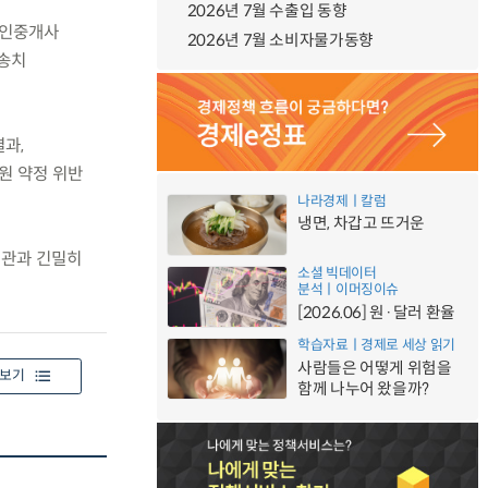
2026년 7월 수출입 동향
공인중개사
2026년 7월 소비자물가동향
 송치
과,
원 약정 위반
나라경제ㅣ칼럼
냉면, 차갑고 뜨거운
기관과 긴밀히
소셜 빅데이터
.
분석ㅣ이머징이슈
[2026.06] 원·달러 환율
학습자료ㅣ경제로 세상 읽기
사람들은 어떻게 위험을
보기
함께 나누어 왔을까?