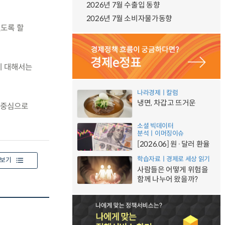
2026년 7월 수출입 동향
2026년 7월 소비자물가동향
없도록 할
에 대해서는
나라경제ㅣ칼럼
냉면, 차갑고 뜨거운
 중심으로
소셜 빅데이터
분석ㅣ이머징이슈
[2026.06] 원·달러 환율
학습자료ㅣ경제로 세상 읽기
보기
사람들은 어떻게 위험을
함께 나누어 왔을까?