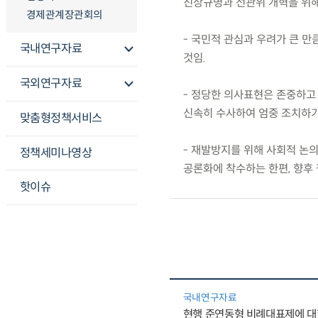
진상규명과 선관위 개혁을 위해
경제관계장관회의
- 국민적 관심과 우려가 큰 
국내연구자료
것임.
국외연구자료
- 정당한 의사표현은 존중하고
신속히 수사하여 엄중 조치하기
맞춤형정책서비스
- 재발방지를 위해 사회적 논
정책세미나영상
공론화에 착수하는 한편, 향후
핫이슈
국내연구자료
현행 준연동형 비례대표제에 대