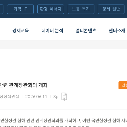
과학·IT
환경·에너지
노동·복지
경제·일반
경제교육
데이터 분석
멀티콘텐츠
센터소개
 관련 관계장관회의 개최
관
행정정책관실
2026.06.11
3p
목) 국민참정권 침해 관련 관계장관회의를 개최하고, 이번 국민참정권 침해 사