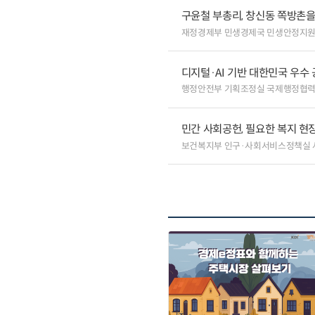
구윤철 부총리, 창신동 쪽방촌
재정경제부 민생경제국 민생안정지
디지털·AI 기반 대한민국 우수
행정안전부 기획조정실 국제행정협
민간 사회공헌, 필요한 복지 현
보건복지부 인구·사회서비스정책실