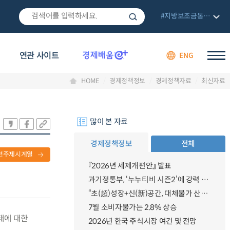
#지방보조금통합관리망
연관 사이트
ENG
HOME
경제정책정보
경제정책자료
최신자료
많이 본 자료
경제정책정보
전체
련주제시계열
『2026년 세제개편안』 발표
과기정통부, ‘누누티비 시즌2’에 강력 대응 의지 밝혀
“초(超)성장+신(新)공간, 대체불가 산업강국”
7월 소비자물가는 2.8% 상승
태에 대한
2026년 한국 주식시장 여건 및 전망