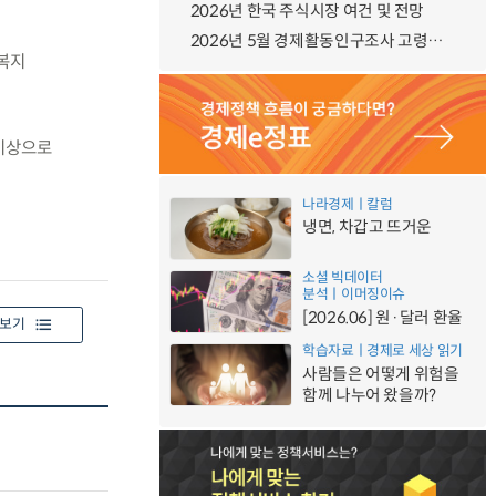
2026년 한국 주식시장 여건 및 전망
2026년 5월 경제활동인구조사 고령층 부가조사 결과
복지
 이상으로
나라경제ㅣ칼럼
냉면, 차갑고 뜨거운
소셜 빅데이터
분석ㅣ이머징이슈
[2026.06] 원·달러 환율
보기
학습자료ㅣ경제로 세상 읽기
사람들은 어떻게 위험을
함께 나누어 왔을까?