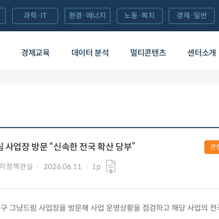
과학·IT
환경·에너지
노동·복지
경제·일반
경제교육
데이터 분석
멀티콘텐츠
센터소개
 사업장 방문 “신속한 전국 확산 당부”
관
복지정책관실
2026.06.11
1p
목) 대구 그냥드림 사업장을 방문해 사업 운영상황을 점검하고 해당 사업의 