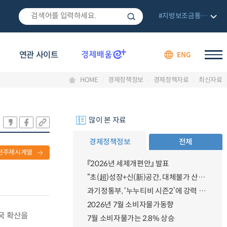
#지방보조금통합관리망
연관 사이트
ENG
HOME
경제정책정보
경제정책자료
최신자료
많이 본 자료
경제정책정보
전체
련주제시계열
『2026년 세제개편안』 발표
“초(超)성장+신(新)공간, 대체불가 산업강국”
과기정통부, ‘누누티비 시즌2’에 강력 대응 의지 밝혀
2026년 7월 소비자물가동향
전국 확산을
7월 소비자물가는 2.8% 상승