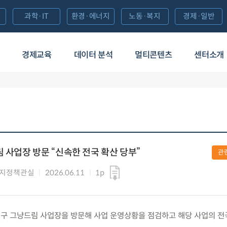
과학·IT
환경·에너지
노동·복지
경제·일반
경제교육
데이터 분석
멀티콘텐츠
센터소개
 사업장 방문 “신속한 전국 확산 당부”
관
복지정책관실
2026.06.11
1p
목) 대구 그냥드림 사업장을 방문해 사업 운영상황을 점검하고 해당 사업의 