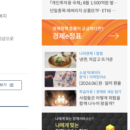
「개인투자용 국채」 8월 1,500억원 발행 예정
단일종목 레버리지 상품(ETF·ETN) 기본예탁금 강화 조기시행 방안 안내
복지
 이상으로
나라경제ㅣ칼럼
냉면, 차갑고 뜨거운
소셜 빅데이터
분석ㅣ이머징이슈
[2026.06] 원·달러 환율
보기
학습자료ㅣ경제로 세상 읽기
사람들은 어떻게 위험을
함께 나누어 왔을까?