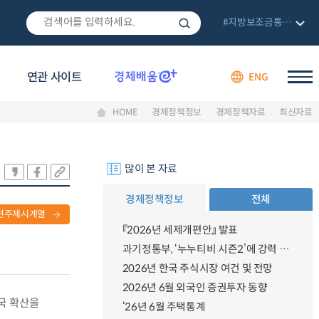
#지방보조금통합관리망
연관 사이트
ENG
HOME
경제정책정보
경제정책자료
최신자료
많이 본 자료
경제정책정보
전체
련주제시계열
『2026년 세제개편안』 발표
과기정통부, ‘누누티비 시즌2’에 강력 대응 의지 밝혀
2026년 한국 주식시장 여건 및 전망
2026년 6월 외국인 증권투자 동향
전국 확산을
‘26년 6월 주택통계