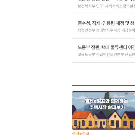
보건복지부 인구·사회서비스정책실
중수청, 직제·임용령 제정 및 청
행정안전부 중대범죄수사청 개청준비
노동부 장관, 택배 물류센터 야
고용노동부 산업안전보건본부 산업
경제e정표