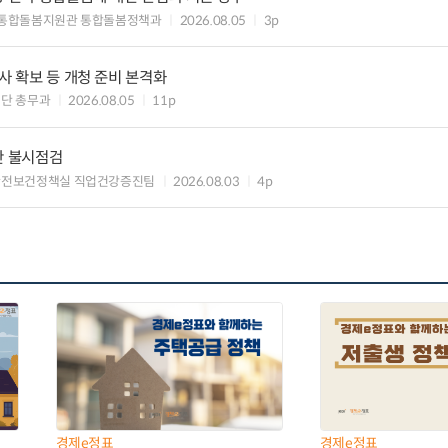
 통합돌봄지원관 통합돌봄정책과
2026.08.05
3p
사 확보 등 개청 준비 본격화
단 총무과
2026.08.05
11p
간 불시점검
안전보건정책실 직업건강증진팀
2026.08.03
4p
경제e정표
경제e정표