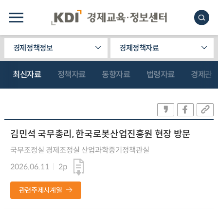
경제정책정보
경제정책자료
최신자료
정책자료
동향자료
법령자료
경제관
김민석 국무총리, 한국로봇산업진흥원 현장 방문
국무조정실 경제조정실 산업과학중기정책관실
2026.06.11
2p
관련주제시계열