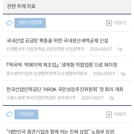
관련 주제 자료
일반산업정책
더보기
국내산업 공급망 확충을 위한 국내생산세액공제 신설
산업통상부 산업정책실 산업정책관 산업정책과
2026.08.07
1p
『떡국떡·떡볶이떡 제조업』, ‘생계형 적합업종’으로 재지정
중소벤처기업부 상생협력정책국 상생협력지원과
2026.08.07
1p
한국산업인력공단 ‘HRDK 국민성장추진위원회’ 첫 회의 개최
고용노동부 한국산업인력공단 성과관리부
2026.08.07
2p
기업일반
더보기
“대한민국 중견기업과 함께 하는 진짜 성장” 노동부 장관,