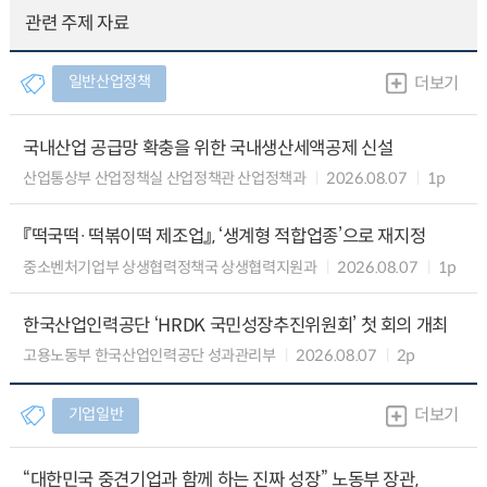
관련 주제 자료
일반산업정책
더보기
국내산업 공급망 확충을 위한 국내생산세액공제 신설
산업통상부 산업정책실 산업정책관 산업정책과
2026.08.07
1p
『떡국떡·떡볶이떡 제조업』, ‘생계형 적합업종’으로 재지정
중소벤처기업부 상생협력정책국 상생협력지원과
2026.08.07
1p
한국산업인력공단 ‘HRDK 국민성장추진위원회’ 첫 회의 개최
고용노동부 한국산업인력공단 성과관리부
2026.08.07
2p
기업일반
더보기
“대한민국 중견기업과 함께 하는 진짜 성장” 노동부 장관,