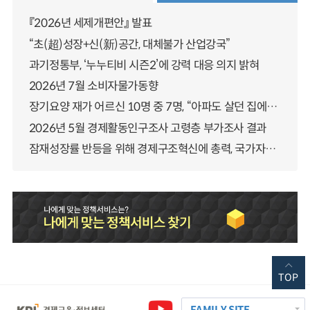
『2026년 세제개편안』 발표
“초(超)성장+신(新)공간, 대체불가 산업강국”
과기정통부, ‘누누티비 시즌2’에 강력 대응 의지 밝혀
2026년 7월 소비자물가동향
장기요양 재가 어르신 10명 중 7명, “아파도 살던 집에서 살겠다” 「2025년 장기요양실태조사」 결과 발표
2026년 5월 경제활동인구조사 고령층 부가조사 결과
잠재성장률 반등을 위해 경제구조혁신에 총력, 국가자산 관리체계 대전환
TOP
FAMILY SITE