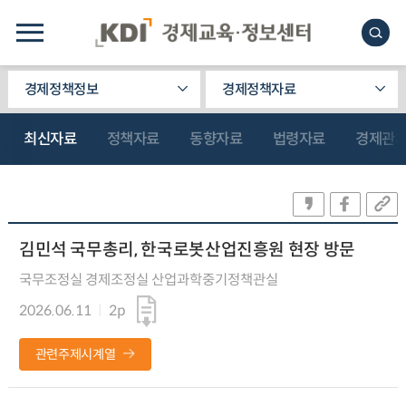
경제정책정보
경제정책자료
최신자료
정책자료
동향자료
법령자료
경제관
김민석 국무총리, 한국로봇산업진흥원 현장 방문
국무조정실 경제조정실 산업과학중기정책관실
2026.06.11
2p
관련주제시계열