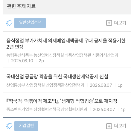
관련 주제 자료
일반산업정책
더보기
음식점업 부가가치세 의제매입세액공제 우대 공제율 적용기한
2년 연장
농림축산식품부 농산업혁신정책실 식품산업정책관 식품외식산업과
2026.08.10
2p
국내산업 공급망 확충을 위한 국내생산세액공제 신설
산업통상부 산업정책실 산업정책관 산업정책과
2026.08.07
1p
『떡국떡·떡볶이떡 제조업』, ‘생계형 적합업종’으로 재지정
중소벤처기업부 상생협력정책국 상생협력지원과
2026.08.07
1p
기업일반
더보기