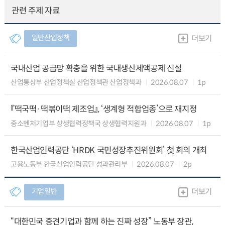
관련 주제 자료
일반산업정책
더보기
국내산업 공급망 확충을 위한 국내생산세액공제 신설
산업통상부 산업정책실 산업정책관 산업정책과
2026.08.07
1p
『떡국떡·떡볶이떡 제조업』, ‘생계형 적합업종’으로 재지정
중소벤처기업부 상생협력정책국 상생협력지원과
2026.08.07
1p
한국산업인력공단 ‘HRDK 국민성장추진위원회’ 첫 회의 개최
고용노동부 한국산업인력공단 성과관리부
2026.08.07
2p
기업일반
더보기
“대한민국 중견기업과 함께 하는 진짜 성장” 노동부 장관,