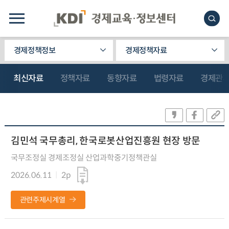
경제정책정보
경제정책자료
최신자료
정책자료
동향자료
법령자료
경제관
김민석 국무총리, 한국로봇산업진흥원 현장 방문
국무조정실 경제조정실 산업과학중기정책관실
2026.06.11
2p
관련주제시계열