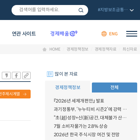
#지방보조금통합관리망
연관 사이트
ENG
HOME
경제정책정보
경제정책자료
최신자료
많이 본 자료
경제정책정보
전체
련주제시계열
『2026년 세제개편안』 발표
과기정통부, ‘누누티비 시즌2’에 강력 대응 의지 밝혀
“초(超)성장+신(新)공간, 대체불가 산업강국”
7월 소비자물가는 2.8% 상승
2026년 한국 주식시장 여건 및 전망