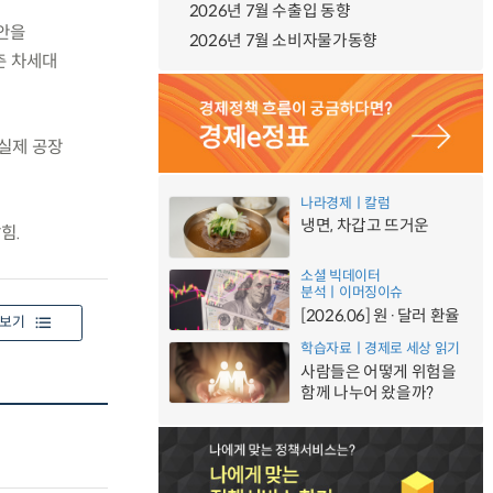
2026년 7월 수출입 동향
안을
2026년 7월 소비자물가동향
춘 차세대
 실제 공장
나라경제ㅣ칼럼
냉면, 차갑고 뜨거운
힘.
소셜 빅데이터
분석ㅣ이머징이슈
[2026.06] 원·달러 환율
보기
학습자료ㅣ경제로 세상 읽기
사람들은 어떻게 위험을
함께 나누어 왔을까?