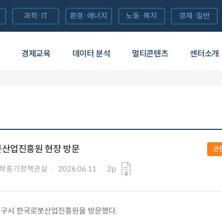
과학·IT
환경·에너지
노동·복지
경제·일반
경제교육
데이터 분석
멀티콘텐츠
센터소개
봇산업진흥원 현장 방문
관
과학중기정책관실
2026.06.11
2p
목) 대구시 한국로봇산업진흥원을 방문했다.