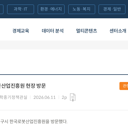
과학·IT
환경·에너지
노동·복지
경제·일반
경제교육
데이터 분석
멀티콘텐츠
센터소개
봇산업진흥원 현장 방문
관
과학중기정책관실
2026.06.11
2p
목) 대구시 한국로봇산업진흥원을 방문했다.