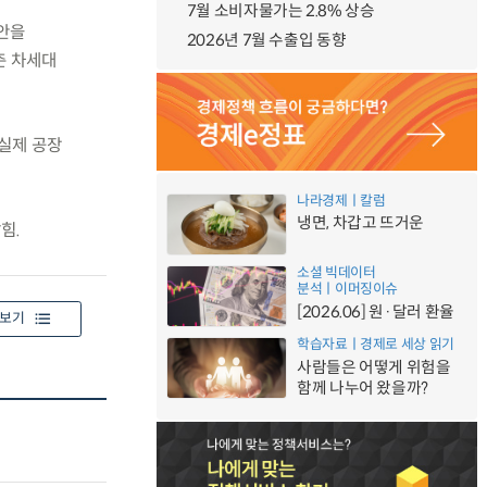
7월 소비자물가는 2.8% 상승
안을
2026년 7월 수출입 동향
춘 차세대
 실제 공장
나라경제ㅣ칼럼
냉면, 차갑고 뜨거운
힘.
소셜 빅데이터
분석ㅣ이머징이슈
[2026.06] 원·달러 환율
보기
학습자료ㅣ경제로 세상 읽기
사람들은 어떻게 위험을
함께 나누어 왔을까?