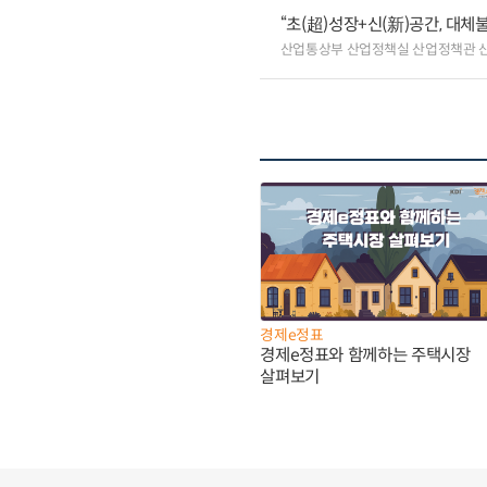
“초(超)성장+신(新)공간, 대체
산업통상부 산업정책실 산업정책관 
경제e정표
경제e정표와 함께하는 주택시장
살펴보기