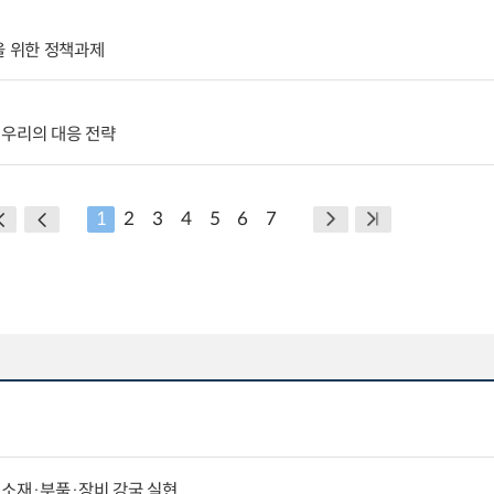
을 위한 정책과제
 우리의 대응 전략
1
2
3
4
5
6
7
 소재·부품·장비 강국 실현