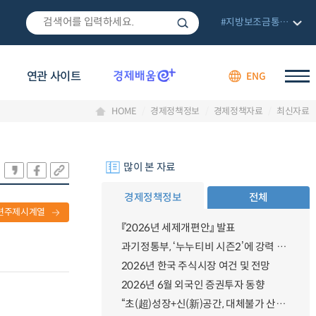
#지방보조금통합관리망
연관 사이트
ENG
HOME
경제정책정보
경제정책자료
최신자료
많이 본 자료
경제정책정보
전체
련주제시계열
『2026년 세제개편안』 발표
과기정통부, ‘누누티비 시즌2’에 강력 대응 의지 밝혀
2026년 한국 주식시장 여건 및 전망
2026년 6월 외국인 증권투자 동향
“초(超)성장+신(新)공간, 대체불가 산업강국”