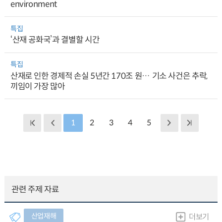
environment
특집
‘산재 공화국’과 결별할 시간
특집
산재로 인한 경제적 손실 5년간 170조 원… 기소 사건은 추락,
끼임이 가장 많아
1
2
3
4
5
관련 주제 자료
산업재해
더보기