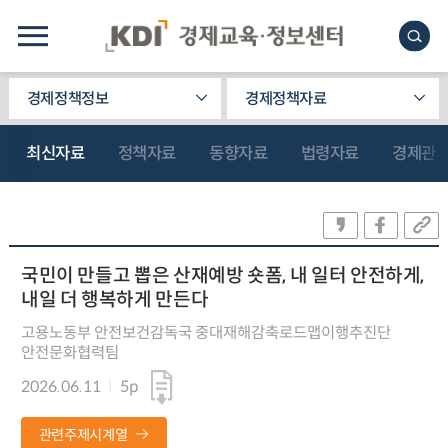
경제정책정보
경제정책자료
최신자료
정책자료
동향자료
법령자료
경제관
국민이 만들고 뽑은 산재예방 숏폼, 내 일터 안전하게,
내일 더 행복하게 만든다
고용노동부 안전보건감독국 중대재해감축로드맵이행추진단
안전문화협력팀
2026.06.11
5p
관련주제시계열