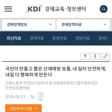
경제정책정보
경제정책자료
최신자료
정책자료
동향자료
법령자료
경제관
국민이 만들고 뽑은 산재예방 숏폼, 내 일터 안전하게,
내일 더 행복하게 만든다
고용노동부 안전보건감독국 중대재해감축로드맵이행추진단
안전문화협력팀
2026.06.11
5p
관련주제시계열