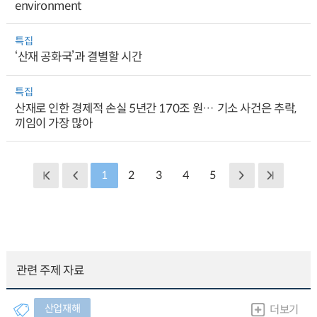
environment
특집
‘산재 공화국’과 결별할 시간
특집
산재로 인한 경제적 손실 5년간 170조 원… 기소 사건은 추락,
끼임이 가장 많아
1
2
3
4
5
관련 주제 자료
산업재해
더보기