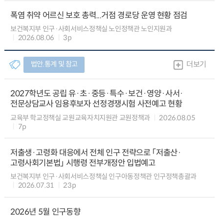
폭염 취약 어르신 보호 총력...거점 경로당 운영 현황 점검
보건복지부 인구·사회서비스정책실 노인정책관 노인지원과
2026.08.06
3p
법안.통계 및 참고
더보기
2027학년도 공립 유·초·중등·특수·보건·영양·사서·
전문상담교사 임용후보자 선정경쟁시험 사전예고 현황
교육부 학교정책실 교원교육자치지원관 교원정책과
2026.08.05
7p
저출생·고령화 대응에서 전체 인구 전략으로 「저출산·
고령사회기본법」 시행령 전부개정안 입법예고
보건복지부 인구·사회서비스정책실 인구아동정책관 인구정책총괄과
2026.07.31
23p
2026년 5월 인구동향