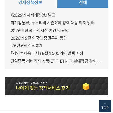
경제정책정보
전체
『2026년 세제개편안』 발표
과기정통부, ‘누누티비 시즌2’에 강력 대응 의지 밝혀
2026년 한국 주식시장 여건 및 전망
2026년 6월 외국인 증권투자 동향
‘26년 6월 주택통계
「개인투자용 국채」 8월 1,500억원 발행 예정
단일종목 레버리지 상품(ETF·ETN) 기본예탁금 강화 조기시행 방안 안내
TOP