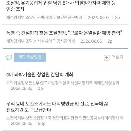
조달청, 유기응집제 입찰 담합 8개사 입찰참가자격 제한 등
엄중 조치
재정경제부 조달청 구매사업국 보건안전구매과
2026.08.07
2p
폭염 속 건설현장 찾은 조달청장, “근로자 온열질환 예방 총력”
재정경제부 조달청 시설사업국 공사관리과
2026.08.05
2p
과학.기술일반
더보기
4대 과학기술원 창업원 간담회 개최
과학기술정보통신부 연구개발정책실 미래인재정책국 미래인재양성과
2026.08.06
2p
우리 동네 보건소에서도 대학병원급 AI 진료, 전국에 AI
진료지원 도구 보급한다
보건복지부 보건산업정책국 첨단의료지원관 의료인공지능데이터정책과
2026.08.06
58p