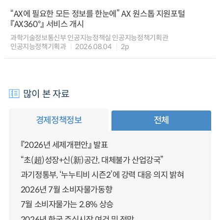
“AX에 필요한 모든 정보를 한눈에” AX 원스톱 지원포털
『AX360°』 서비스 개시
과학기술정보통신부 인공지능정책실 인공지능정책기획관
인공지능정책기획과
2026.08.04
2p
많이 본 자료
경제정책정보
전체
『2026년 세제개편안』 발표
“초(超)성장+신(新)공간, 대체불가 산업강국”
과기정통부, ‘누누티비 시즌2’에 강력 대응 의지 밝혀
2026년 7월 소비자물가동향
7월 소비자물가는 2.8% 상승
2026년 한국 주식시장 여건 및 전망