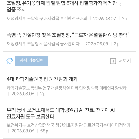
조달청, 유기응집제 입찰 담합 8개사 입찰참가자격 제한 등
엄중 조치
재정경제부 조달청 구매사업국 보건안전구매과
2026.08.07
2p
폭염 속 건설현장 찾은 조달청장, “근로자 온열질환 예방 총력”
재정경제부 조달청 시설사업국 공사관리과
2026.08.05
2p
과학.기술일반
더보기
4대 과학기술원 창업원 간담회 개최
과학기술정보통신부 연구개발정책실 미래인재정책국 미래인재양성과
2026.08.06
2p
우리 동네 보건소에서도 대학병원급 AI 진료, 전국에 AI
진료지원 도구 보급한다
보건복지부 보건산업정책국 첨단의료지원관 의료인공지능데이터정책과
2026.08.06
58p