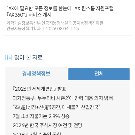
“AX에 필요한 모든 정보를 한눈에” AX 원스톱 지원포털
『AX360°』 서비스 개시
과학기술정보통신부 인공지능정책실 인공지능정책기획관
인공지능정책기획과
2026.08.04
2p
많이 본 자료
경제정책정보
전체
『2026년 세제개편안』 발표
과기정통부, ‘누누티비 시즌2’에 강력 대응 의지 밝혀
“초(超)성장+신(新)공간, 대체불가 산업강국”
7월 소비자물가는 2.8% 상승
2026년 한국 주식시장 여건 및 전망
2026년 7월 수출입 동향