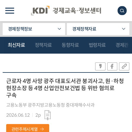
경제정책정보
경제정책자료
최신자료
정책자료
동향자료
법령자료
경제관
근로자 4명 사망 광주 대표도서관 붕괴사고, 원·하청
현장소장 등 4명 산업안전보건법 등 위반 혐의로
구속
고용노동부 광주지방고용노동청 중대재해수사과
2026.06.12
2p
관련주제시계열