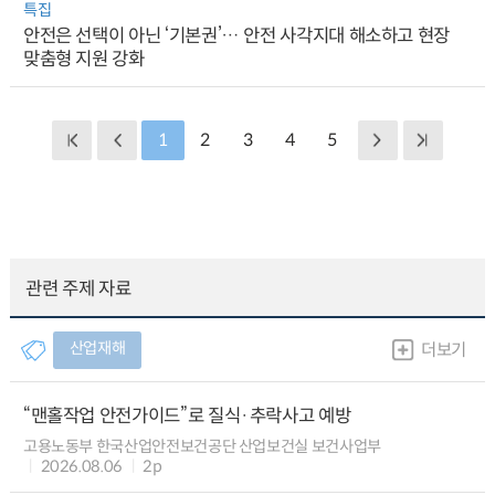
특집
안전은 선택이 아닌 ‘기본권’… 안전 사각지대 해소하고 현장
맞춤형 지원 강화
1
2
3
4
5
관련 주제 자료
산업재해
더보기
“맨홀작업 안전가이드”로 질식·추락사고 예방
고용노동부 한국산업안전보건공단 산업보건실 보건사업부
2026.08.06
2p