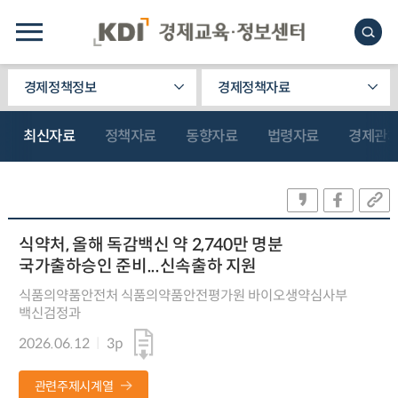
경제정책정보
경제정책자료
최신자료
정책자료
동향자료
법령자료
경제관
식약처, 올해 독감백신 약 2,740만 명분
국가출하승인 준비...신속출하 지원
식품의약품안전처 식품의약품안전평가원 바이오생약심사부
백신검정과
2026.06.12
3p
관련주제시계열