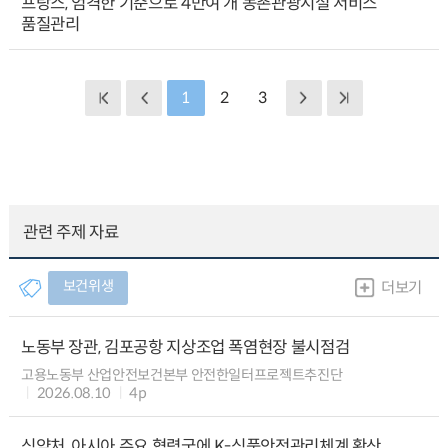
프랑스, 엄격한 기준으로 4만여 개 농촌관광시설 서비스
품질관리
1
2
3
관련 주제 자료
보건위생
더보기
노동부 장관, 김포공항 지상조업 폭염현장 불시점검
고용노동부 산업안전보건본부 안전한일터프로젝트추진단
2026.08.10
4p
식약처, 아시아 주요 협력국에 K-식품안전관리체계 확산