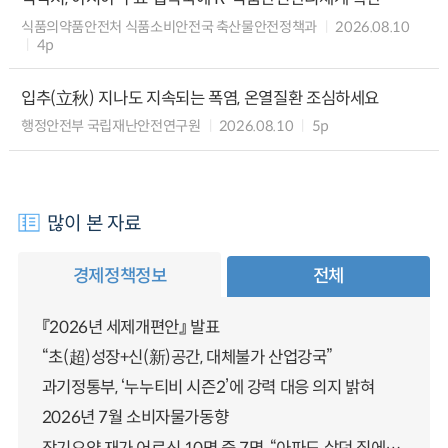
식품의약품안전처 식품소비안전국 축산물안전정책과
2026.08.10
4p
입추(立秋) 지나도 지속되는 폭염, 온열질환 조심하세요
행정안전부 국립재난안전연구원
2026.08.10
5p
많이 본 자료
경제정책정보
전체
『2026년 세제개편안』 발표
“초(超)성장+신(新)공간, 대체불가 산업강국”
과기정통부, ‘누누티비 시즌2’에 강력 대응 의지 밝혀
2026년 7월 소비자물가동향