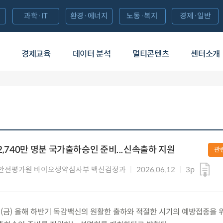
과학·IT
환경·에너지
노동·복지
경제·일반
경제교육
데이터 분석
멀티콘텐츠
센터소개
2,740만 명분 국가출하승인 준비...신속출하 지원
관
안전평가원 바이오생약심사부 백신검정과
2026.06.12
3p
2.(금) 올해 하반기 독감백신의 원활한 출하와 적절한 시기의 예방접종을