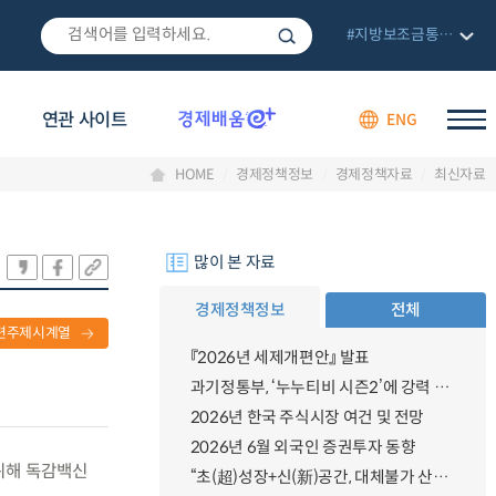
#지방보조금통합관리망
연관 사이트
ENG
HOME
경제정책정보
경제정책자료
최신자료
많이 본 자료
경제정책정보
전체
련주제시계열
『2026년 세제개편안』 발표
과기정통부, ‘누누티비 시즌2’에 강력 대응 의지 밝혀
2026년 한국 주식시장 여건 및 전망
2026년 6월 외국인 증권투자 동향
 위해 독감백신
“초(超)성장+신(新)공간, 대체불가 산업강국”