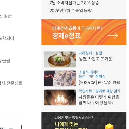
7월 소비자물가는 2.8% 상승
2026년 7월 수출입 동향
신 공급·
 포함되어
나라경제ㅣ칼럼
냉면, 차갑고 뜨거운
 공급될
소셜 빅데이터
분석ㅣ이머징이슈
[2026.06] 원·달러 환율
검사 전문성을
학습자료ㅣ경제로 세상 읽기
사람들은 어떻게 위험을
함께 나누어 왔을까?