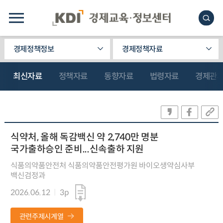
경제정책정보
경제정책자료
최신자료
정책자료
동향자료
법령자료
경제관
식약처, 올해 독감백신 약 2,740만 명분
국가출하승인 준비...신속출하 지원
식품의약품안전처 식품의약품안전평가원 바이오생약심사부
백신검정과
2026.06.12
3p
관련주제시계열