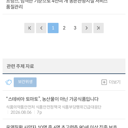
프랑스, 엄격한 기준으로 4만여 개 농촌관광시설 서비스
품질관리
1
2
3
관련 주제 자료
보건위생
더보기
“스테비아 토마토”, 농산물이 아닌 가공식품입니다
식품의약품안전처 식품안전정책국 식품부당행위긴급대응단
2026.08.06
7p
온열질환 사망자 10명 중 6명 초고령층 80세 이상 집중 보호