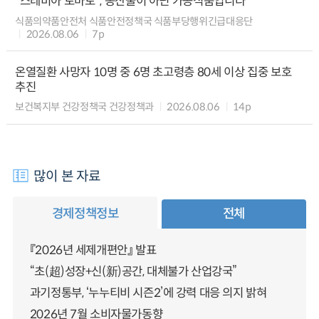
“스테비아 토마토”, 농산물이 아닌 가공식품입니다
식품의약품안전처 식품안전정책국 식품부당행위긴급대응단
2026.08.06
7p
온열질환 사망자 10명 중 6명 초고령층 80세 이상 집중 보호
추진
보건복지부 건강정책국 건강정책과
2026.08.06
14p
많이 본 자료
경제정책정보
전체
『2026년 세제개편안』 발표
“초(超)성장+신(新)공간, 대체불가 산업강국”
과기정통부, ‘누누티비 시즌2’에 강력 대응 의지 밝혀
2026년 7월 소비자물가동향