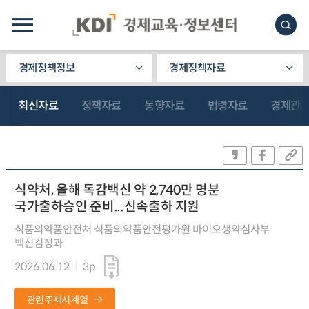
경제정책정보
경제정책자료
최신자료
정책자료
동향자료
법령자료
경제관
식약처, 올해 독감백신 약 2,740만 명분
국가출하승인 준비...신속출하 지원
식품의약품안전처 식품의약품안전평가원 바이오생약심사부
백신검정과
2026.06.12
3p
관련주제시계열