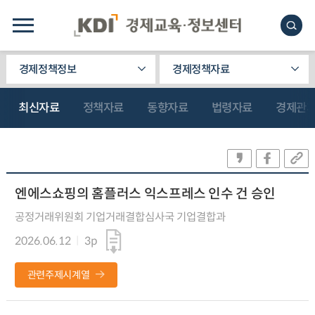
경제정책정보
경제정책자료
최신자료
정책자료
동향자료
법령자료
경제관
엔에스쇼핑의 홈플러스 익스프레스 인수 건 승인
공정거래위원회 기업거래결합심사국 기업결합과
2026.06.12
3p
관련주제시계열