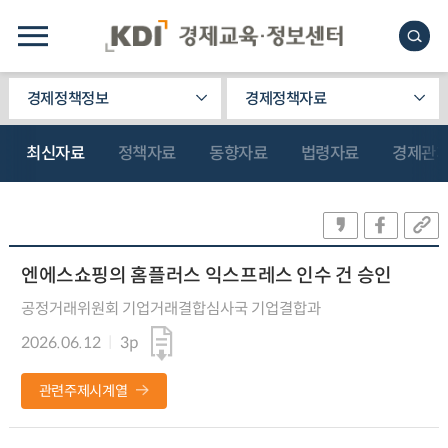
경제정책정보
경제정책자료
최신자료
정책자료
동향자료
법령자료
경제관
엔에스쇼핑의 홈플러스 익스프레스 인수 건 승인
공정거래위원회 기업거래결합심사국 기업결합과
2026.06.12
3p
관련주제시계열