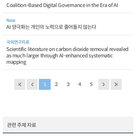
Coalition-Based Digital Governance in the Era of AI
Now
AI 양극화는 개인의 노력으로 줄어들지 않는다
국외연구자료
Scientific literature on carbon dioxide removal revealed
as much larger through AI-enhanced systematic
mapping
1
2
3
4
5
관련 주제 자료