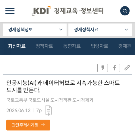
경제정책정보
경제정책자료
최신자료
정책자료
동향자료
법령자료
경제관
인공지능(AI)과 데이터허브로 지속가능한 스마트
도시를 만든다.
국토교통부 국토도시실 도시정책관 도시경제과
2026.06.12
7p
관련주제시계열