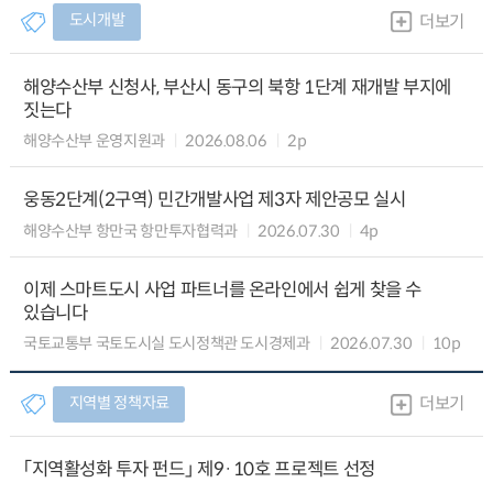
도시개발
더보기
해양수산부 신청사, 부산시 동구의 북항 1단계 재개발 부지에
짓는다
해양수산부 운영지원과
2026.08.06
2p
웅동2단계(2구역) 민간개발사업 제3자 제안공모 실시
해양수산부 항만국 항만투자협력과
2026.07.30
4p
이제 스마트도시 사업 파트너를 온라인에서 쉽게 찾을 수
있습니다
국토교통부 국토도시실 도시정책관 도시경제과
2026.07.30
10p
지역별 정책자료
더보기
「지역활성화 투자 펀드」 제9·10호 프로젝트 선정