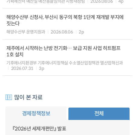
기획예산처 예산실 예산총괄심의관 지방재정팀
2026.08.06
4p
해양수산부 신청사, 부산시 동구의 북항 1단계 재개발 부지에
짓는다
해양수산부 운영지원과
2026.08.06
2p
제주에서 시작하는 난방 전기화… 보급 지원 사업 히트펌프
1호 설치
기후에너지환경부 기후에너지정책실 수소열산업정책관 열산업혁신과
2026.07.31
3p
많이 본 자료
경제정책정보
전체
『2026년 세제개편안』 발표