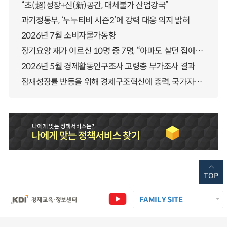
“초(超)성장+신(新)공간, 대체불가 산업강국”
과기정통부, ‘누누티비 시즌2’에 강력 대응 의지 밝혀
2026년 7월 소비자물가동향
장기요양 재가 어르신 10명 중 7명, “아파도 살던 집에서 살겠다” 「2025년 장기요양실태조사」 결과 발표
2026년 5월 경제활동인구조사 고령층 부가조사 결과
잠재성장률 반등을 위해 경제구조혁신에 총력, 국가자산 관리체계 대전환
TOP
FAMILY SITE