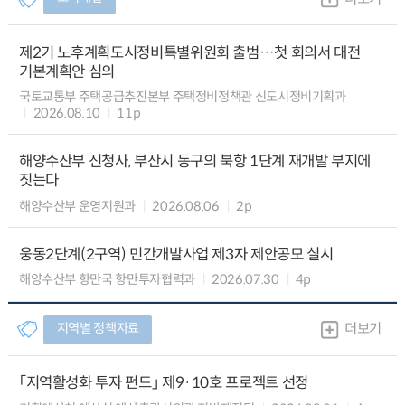
제2기 노후계획도시정비특별위원회 출범…첫 회의서 대전
기본계획안 심의
국토교통부 주택공급추진본부 주택정비정책관 신도시정비기획과
2026.08.10
11p
해양수산부 신청사, 부산시 동구의 북항 1단계 재개발 부지에
짓는다
해양수산부 운영지원과
2026.08.06
2p
웅동2단계(2구역) 민간개발사업 제3자 제안공모 실시
해양수산부 항만국 항만투자협력과
2026.07.30
4p
지역별 정책자료
더보기
「지역활성화 투자 펀드」 제9·10호 프로젝트 선정