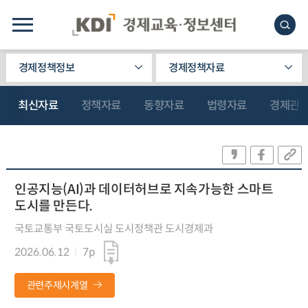
경제정책정보
경제정책자료
최신자료
정책자료
동향자료
법령자료
경제관
인공지능(AI)과 데이터허브로 지속가능한 스마트
도시를 만든다.
국토교통부 국토도시실 도시정책관 도시경제과
2026.06.12
7p
관련주제시계열