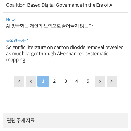
Coalition-Based Digital Governance in the Era of AI
Now
AI 양극화는 개인의 노력으로 줄어들지 않는다
국외연구자료
Scientific literature on carbon dioxide removal revealed
as much larger through AI-enhanced systematic
mapping
1
2
3
4
5
관련 주제 자료