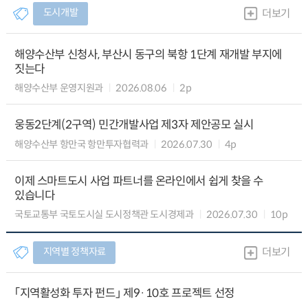
도시개발
더보기
해양수산부 신청사, 부산시 동구의 북항 1단계 재개발 부지에
짓는다
해양수산부 운영지원과
2026.08.06
2p
웅동2단계(2구역) 민간개발사업 제3자 제안공모 실시
해양수산부 항만국 항만투자협력과
2026.07.30
4p
이제 스마트도시 사업 파트너를 온라인에서 쉽게 찾을 수
있습니다
국토교통부 국토도시실 도시정책관 도시경제과
2026.07.30
10p
지역별 정책자료
더보기
「지역활성화 투자 펀드」 제9·10호 프로젝트 선정