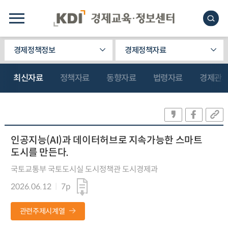
경제정책정보
경제정책자료
최신자료
정책자료
동향자료
법령자료
경제관
인공지능(AI)과 데이터허브로 지속가능한 스마트
도시를 만든다.
국토교통부 국토도시실 도시정책관 도시경제과
2026.06.12
7p
관련주제시계열