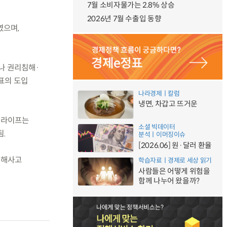
7월 소비자물가는 2.8% 상승
2026년 7월 수출입 동향
였으며,
나 권리침해·
표의 도입
나라경제ㅣ칼럼
냉면, 차갑고 뜨거운
이라이프는
소셜 빅데이터
됨.
분석ㅣ이머징이슈
[2026.06] 원·달러 환율
침해사고
학습자료ㅣ경제로 세상 읽기
사람들은 어떻게 위험을
함께 나누어 왔을까?