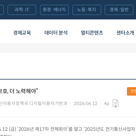
과학·IT
환경·에너지
노동·복지
경제·일반
경제교육
데이터 분석
멀티콘텐츠
센터소개
호, 더 노력해야”
관
신이용자정책국 디지털이용자기반과
2026.06.12
4p
12.(금) ‘2026년 제17차 전체회의’를 열고 ‘2025년도 전기통신사업