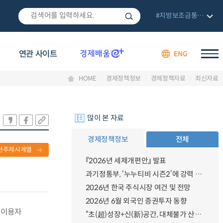
#지방보조금통합관리망
연관 사이트
ENG
HOME
경제정책정보
경제정책자료
최신자료
많이 본 자료
경제정책정보
전체
련주제시계열
『2026년 세제개편안』 발표
과기정통부, ‘누누티비 시즌2’에 강력 대응 의지 밝혀
2026년 한국 주식시장 여건 및 전망
2026년 6월 외국인 증권투자 동향
자 이용자
“초(超)성장+신(新)공간, 대체불가 산업강국”