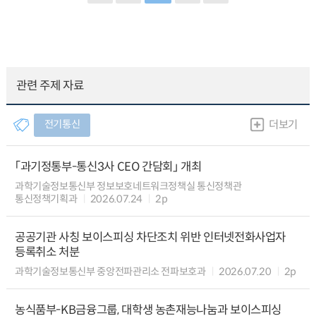
관련 주제 자료
전기통신
더보기
「과기정통부-통신3사 CEO 간담회」 개최
과학기술정보통신부 정보보호네트워크정책실 통신정책관
통신정책기획과
2026.07.24
2p
공공기관 사칭 보이스피싱 차단조치 위반 인터넷전화사업자
등록취소 처분
과학기술정보통신부 중앙전파관리소 전파보호과
2026.07.20
2p
농식품부-KB금융그룹, 대학생 농촌재능나눔과 보이스피싱