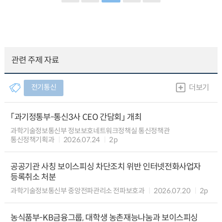
관련 주제 자료
전기통신
더보기
「과기정통부-통신3사 CEO 간담회」 개최
과학기술정보통신부 정보보호네트워크정책실 통신정책관
통신정책기획과
2026.07.24
2p
공공기관 사칭 보이스피싱 차단조치 위반 인터넷전화사업자
등록취소 처분
과학기술정보통신부 중앙전파관리소 전파보호과
2026.07.20
2p
농식품부-KB금융그룹, 대학생 농촌재능나눔과 보이스피싱