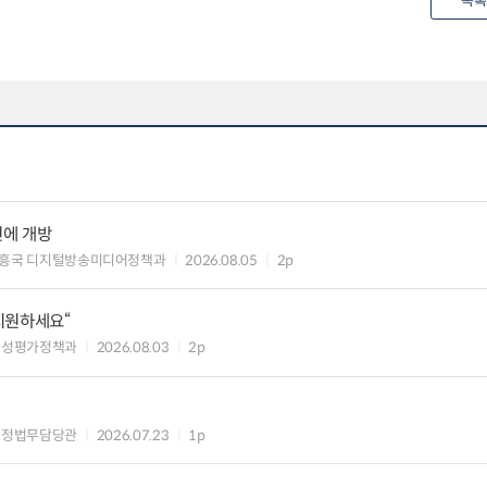
목록
민에 개방
흥국 디지털방송미디어정책과
2026.08.05
2p
 지원하세요“
편성평가정책과
2026.08.03
2p
행정법무담당관
2026.07.23
1p