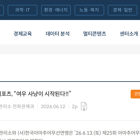
과학·IT
환경·에너지
노동·복지
경제·일반
경제교육
데이터 분석
멀티콘텐츠
센터소개
츠, “여우 사냥이 시작된다!!”
관
관리소 전파관제과
2026.06.12
2p
소와 (사)한국아마추어무선연맹은 ’26.6.13.(토) 제25회 아마추어