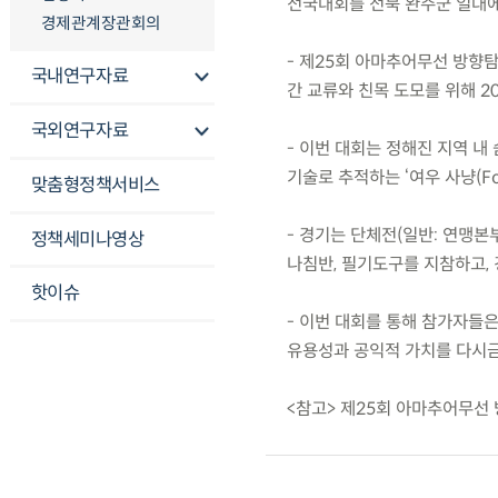
전국대회를 전북 완주군 일대에
경제관계장관회의
- 제25회 아마추어무선 방향탐
국내연구자료
간 교류와 친목 도모를 위해 2
국외연구자료
- 이번 대회는 정해진 지역 내
기술로 추적하는 ‘여우 사냥(Fo
맞춤형정책서비스
- 경기는 단체전(일반: 연맹본
정책세미나영상
나침반, 필기도구를 지참하고, 
핫이슈
- 이번 대회를 통해 참가자들
유용성과 공익적 가치를 다시금
<참고> 제25회 아마추어무선