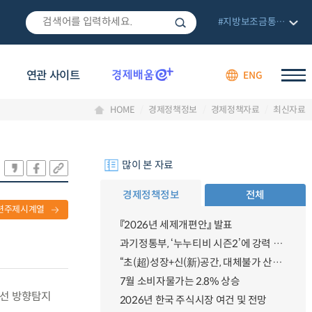
#지방보조금통합관리망
연관 사이트
ENG
HOME
경제정책정보
경제정책자료
최신자료
많이 본 자료
경제정책정보
전체
련주제시계열
『2026년 세제개편안』 발표
과기정통부, ‘누누티비 시즌2’에 강력 대응 의지 밝혀
“초(超)성장+신(新)공간, 대체불가 산업강국”
7월 소비자물가는 2.8% 상승
무선 방향탐지
2026년 한국 주식시장 여건 및 전망