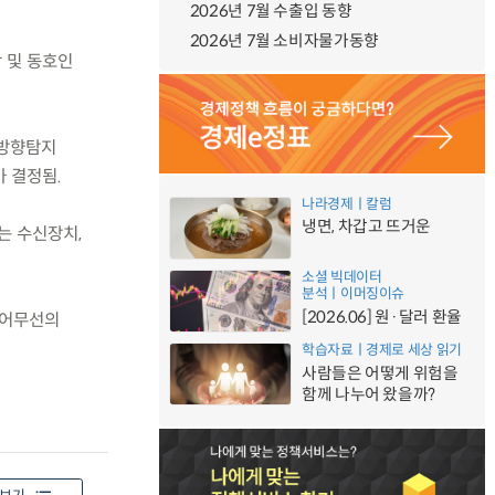
2026년 7월 수출입 동향
2026년 7월 소비자물가동향
 및 동호인
 방향탐지
가 결정됨.
나라경제ㅣ칼럼
냉면, 차갑고 뜨거운
는 수신장치,
소셜 빅데이터
분석ㅣ이머징이슈
[2026.06] 원·달러 환율
추어무선의
학습자료ㅣ경제로 세상 읽기
사람들은 어떻게 위험을
함께 나누어 왔을까?