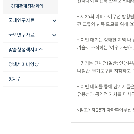
전국대회를 전북 완주군 일대에
경제관계장관회의
- 제25회 아마추어무선 방향탐
국내연구자료
간 교류와 친목 도모를 위해 2
국외연구자료
- 이번 대회는 정해진 지역 내
기술로 추적하는 ‘여우 사냥(Fo
맞춤형정책서비스
- 경기는 단체전(일반: 연맹본
정책세미나영상
나침반, 필기도구를 지참하고, 
핫이슈
- 이번 대회를 통해 참가자들
유용성과 공익적 가치를 다시금
<참고> 제25회 아마추어무선