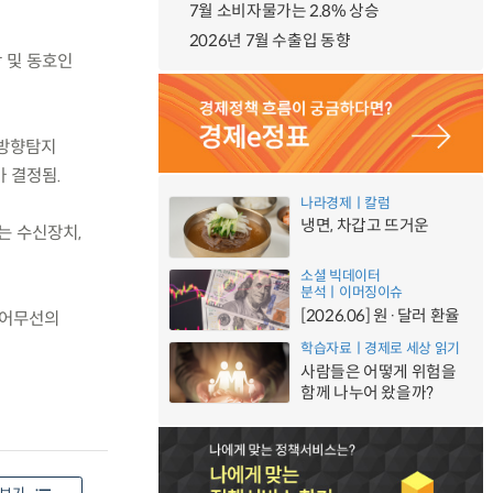
7월 소비자물가는 2.8% 상승
2026년 7월 수출입 동향
 및 동호인
 방향탐지
가 결정됨.
나라경제ㅣ칼럼
냉면, 차갑고 뜨거운
는 수신장치,
소셜 빅데이터
분석ㅣ이머징이슈
[2026.06] 원·달러 환율
추어무선의
학습자료ㅣ경제로 세상 읽기
사람들은 어떻게 위험을
함께 나누어 왔을까?