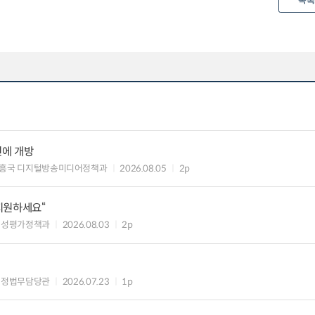
목록
민에 개방
흥국 디지털방송미디어정책과
2026.08.05
2p
 지원하세요“
편성평가정책과
2026.08.03
2p
행정법무담당관
2026.07.23
1p