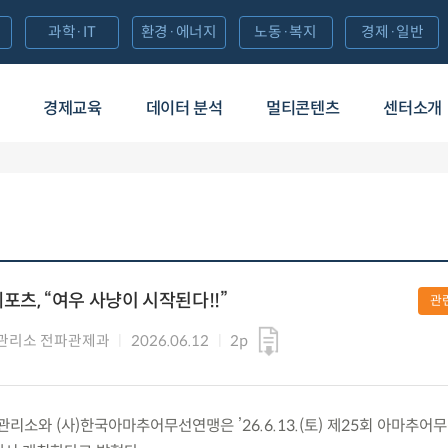
과학·IT
환경·에너지
노동·복지
경제·일반
경제교육
데이터 분석
멀티콘텐츠
센터소개
츠, “여우 사냥이 시작된다!!”
관
관리소 전파관제과
2026.06.12
2p
소와 (사)한국아마추어무선연맹은 ’26.6.13.(토) 제25회 아마추어