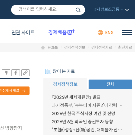
#지방보조금통합관리망
연관 사이트
ENG
HOME
경제정책정보
경제정책자료
최신자료
많이 본 자료
경제정책정보
전체
련주제시계열
『2026년 세제개편안』 발표
과기정통부, ‘누누티비 시즌2’에 강력 대응 의지 밝혀
2026년 한국 주식시장 여건 및 전망
2026년 6월 외국인 증권투자 동향
무선 방향탐지
“초(超)성장+신(新)공간, 대체불가 산업강국”