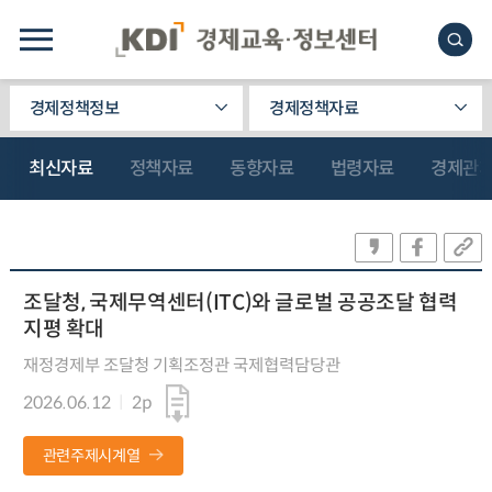
경제정책정보
경제정책자료
최신자료
정책자료
동향자료
법령자료
경제관
조달청, 국제무역센터(ITC)와 글로벌 공공조달 협력
지평 확대
재정경제부 조달청 기획조정관 국제협력담당관
2026.06.12
2p
관련주제시계열