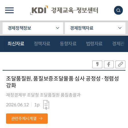
경제정책정보
경제정책자료
최신자료
정책자료
동향자료
법령자료
경제관
조달품질원, 품질보증조달물품 심사 공정성·청렴성
강화
재정경제부 조달청 조달품질원 품질총괄과
2026.06.12
1p
관련주제시계열