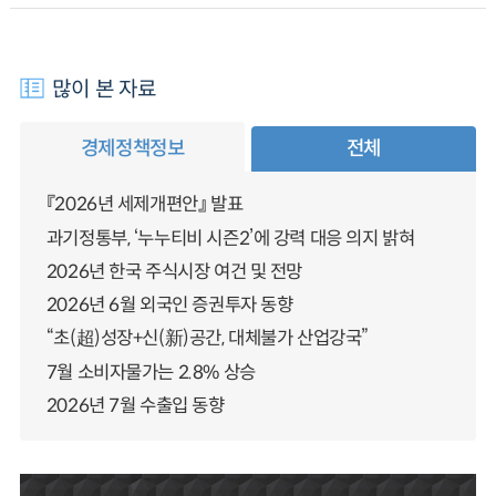
많이 본 자료
경제정책정보
전체
『2026년 세제개편안』 발표
과기정통부, ‘누누티비 시즌2’에 강력 대응 의지 밝혀
2026년 한국 주식시장 여건 및 전망
2026년 6월 외국인 증권투자 동향
“초(超)성장+신(新)공간, 대체불가 산업강국”
7월 소비자물가는 2.8% 상승
2026년 7월 수출입 동향