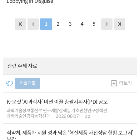
Lobbying in Disguise
1
2
3
4
5
관련 주제 자료
기술개발
더보기
K-문샷 ‘AI과학자’ 미션 이끌 총괄지휘자(PD) 공모
과학기술정보통신부 연구개발정책실 기초원천연구정책관
과학기술인공지능혁신과
2026.08.07
1p
식약처, 제품화 지원 성과 담은 ‘혁신제품 사전상담 현황 보고서’
발간