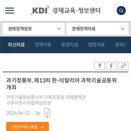
경제정책정보
경제정책자료
최신자료
정책자료
동향자료
법령자료
경제관
과기정통부, 제13차 한-이탈리아 과학기술공동위
개최
과학기술정보통신부 기획조정실 국제협력관
구주아프리카협력담당관
2026.06.12
3p
관련주제시계열