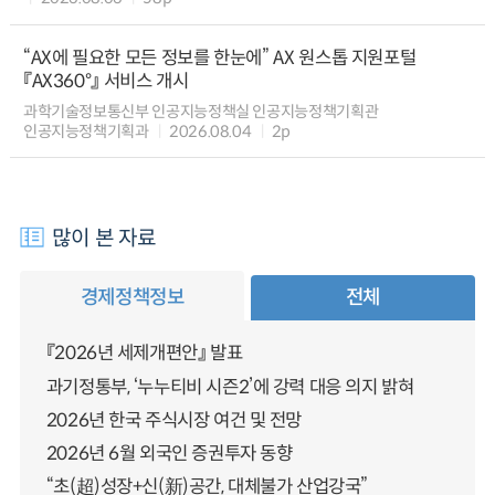
“AX에 필요한 모든 정보를 한눈에” AX 원스톱 지원포털
『AX360°』 서비스 개시
과학기술정보통신부 인공지능정책실 인공지능정책기획관
인공지능정책기획과
2026.08.04
2p
많이 본 자료
경제정책정보
전체
『2026년 세제개편안』 발표
과기정통부, ‘누누티비 시즌2’에 강력 대응 의지 밝혀
2026년 한국 주식시장 여건 및 전망
2026년 6월 외국인 증권투자 동향
“초(超)성장+신(新)공간, 대체불가 산업강국”