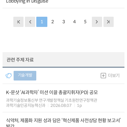
Lobbying in Disguise
1
2
3
4
5
관련 주제 자료
기술개발
더보기
K-문샷 ‘AI과학자’ 미션 이끌 총괄지휘자(PD) 공모
과학기술정보통신부 연구개발정책실 기초원천연구정책관
과학기술인공지능혁신과
2026.08.07
1p
식약처, 제품화 지원 성과 담은 ‘혁신제품 사전상담 현황 보고서’
발간