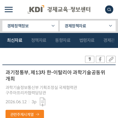
경제정책정보
경제정책자료
최신자료
정책자료
동향자료
법령자료
경제관
과기정통부, 제13차 한-이탈리아 과학기술공동위
개최
과학기술정보통신부 기획조정실 국제협력관
구주아프리카협력담당관
2026.06.12
3p
관련주제시계열