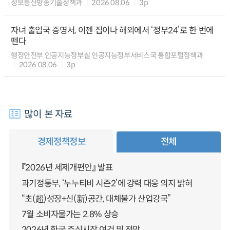
정보통신방송기술정책과
2026.08.06
3p
자녀 출입국 증명서, 이젠 집이나 해외에서 ‘정부24’로 한 번에
뗀다
행정안전부 인공지능정부실 인공지능정부서비스국 통합포털정책과
2026.08.06
3p
많이 본 자료
경제정책정보
전체
『2026년 세제개편안』 발표
과기정통부, ‘누누티비 시즌2’에 강력 대응 의지 밝혀
“초(超)성장+신(新)공간, 대체불가 산업강국”
7월 소비자물가는 2.8% 상승
2026년 한국 주식시장 여건 및 전망