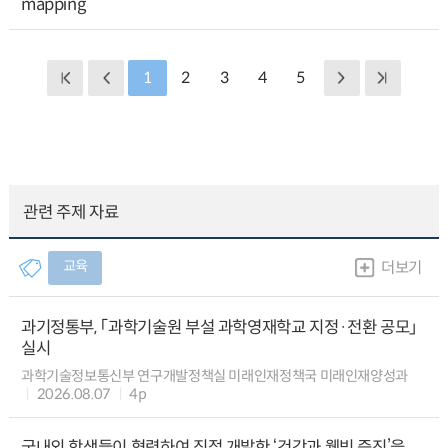
mapping
1
2
3
4
5
관련 주제 자료
교육
더보기
과기정통부, 「과학기술원 부설 과학영재학교 지정·전환 공모」
실시
과학기술정보통신부 연구개발정책실 미래인재정책국 미래인재양성과
2026.08.07
4p
국내외 학생들이 협력하여 직접 개발한 ‘건강과 웰빙 증진’을