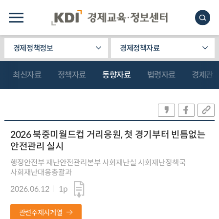
경제정책정보
경제정책자료
최신자료
정책자료
동향자료
법령자료
경제관
2026 북중미월드컵 거리응원, 첫 경기부터 빈틈없는
안전관리 실시
행정안전부 재난안전관리본부 사회재난실 사회재난정책국
사회재난대응총괄과
2026.06.12
1p
관련주제시계열