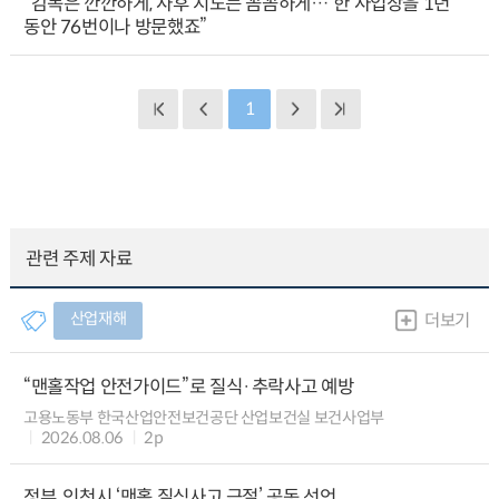
“감독은 깐깐하게, 사후 지도는 꼼꼼하게… 한 사업장을 1년
동안 76번이나 방문했죠”
1
관련 주제 자료
산업재해
더보기
“맨홀작업 안전가이드”로 질식·추락사고 예방
고용노동부 한국산업안전보건공단 산업보건실 보건사업부
2026.08.06
2p
정부, 인천시 ‘맨홀 질식사고 근절’ 공동 선언