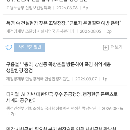
고용노동부 산업보건정책과
2026.08.06
5p
폭염 속 건설현장 찾은 조달청장, “근로자 온열질환 예방 총력”
재정경제부 조달청 시설사업국 공사관리과
2026.08.05
2p
사회.복지일반
더보기
구윤철 부총리, 창신동 쪽방촌을 방문하여 폭염 취약계층
생활환경 점검
재정경제부 민생경제국 민생안정지원단
2026.08.07
1p
디지털·AI 기반 대한민국 우수 공공행정, 행정한류 콘텐츠로
세계와 공유한다
행정안전부 기획조정실 국제행정협력관 행정한류담당관
2026.08.06
2p
민간 사회공헌, 필요한 복지 현장으로 연결 사회공헌 활발한