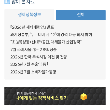
많이 본 자료
경제정책정보
전체
『2026년 세제개편안』 발표
과기정통부, ‘누누티비 시즌2’에 강력 대응 의지 밝혀
“초(超)성장+신(新)공간, 대체불가 산업강국”
7월 소비자물가는 2.8% 상승
2026년 한국 주식시장 여건 및 전망
2026년 7월 수출입 동향
2026년 7월 소비자물가동향