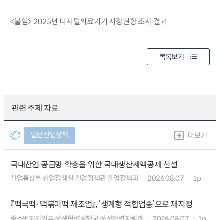
<붙임> 2025년 디지털의료기기 시장현황 조사 결과
목록보기
관련 주제 자료
일반산업정책
더보기
국내산업 공급망 확충을 위한 국내생산세액공제 신설
산업통상부 산업정책실 산업정책관 산업정책과
2026.08.07
1p
『떡국떡·떡볶이떡 제조업』, ‘생계형 적합업종’으로 재지정
중소벤처기업부 상생협력정책국 상생협력지원과
2026.08.07
1p